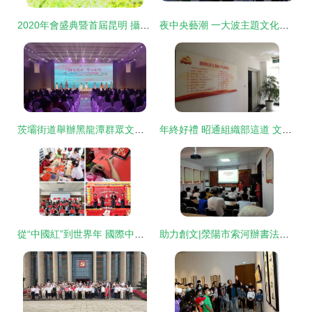
2020年會盛典暨首屆昆明 攝出精彩 影動生活 手機攝影創作大賽完美收官
夜中央藝潮 一大波主題文化活動每晚輪番上演，組織文化藝術交流活動
茨壩街道舉辦黑龍潭群眾文化藝術節系列活動促文化交流
年終好禮 昭通組織部這道 文化盛宴 值得您來品嘗
從“中國紅”到世界年 國際中文教育志愿者如何讓春節走出唐人街
助力創文|滎陽市索河辦書法傳承文化 藝術塑造文明