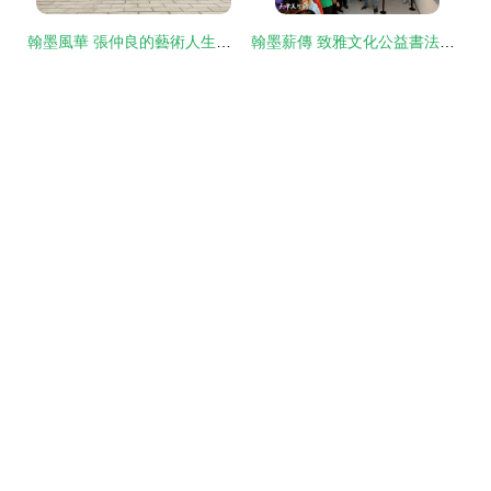
翰墨風華 張仲良的藝術人生與文化使命
翰墨薪傳 致雅文化公益書法研學暨孫伯翔書畫展觀摩交流活動成功舉辦