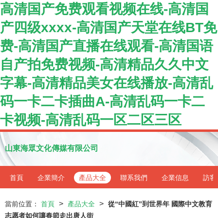
高清国产免费观看视频在线-高清国
产四级xxxx-高清国产天堂在线BT免
费-高清国产直播在线观看-高清国语
自产拍免费视频-高清精品久久中文
字幕-高清精品美女在线播放-高清乱
码一卡二卡插曲A-高清乱码一卡二
卡视频-高清乱码一区二区三区
山東海眾文化傳媒有限公司
首頁
企業簡介
產品大全
聯系我們
企業信息
訪客
>
>
當前位置：
首頁
產品大全
從“中國紅”到世界年 國際中文教育
志愿者如何讓春節走出唐人街