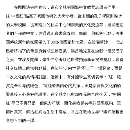
在剛剛過去的春節，遍布全球的國際中文教育志愿者們用一
抹“中國紅”點亮了異國他鄉的大街小巷。從非洲的孔子學院到歐洲
的大學校園，從東南亞的社區中心到南美的文化交流節，這些志愿
者們不僅教中文，更通過組織書寫春聯、舞龍、剪紙等活動，將中
國傳統新年的氛圍帶入了30多個國家和地區。在波蘭華沙，一位志
愿者將福字的筆畫拆解成互動游戲，讓當地兒童在游戲中感受漢字
之美；在埃及開羅，學生們穿著紅色唐裝拍攝新春祝福視頻，贏得
社交媒體上的無數點贊。春節的“走向世界”不止于一場聚會，而是
一次文化的共情與對話。活動中，有外國學生真切表示：“紅，確
實是全世界的暖色。”這種發自內心的共振，正是語言與文化的橋
梁連接人心最好的證明。在全球文化愈加多元融合的今天，“中國
紅”早已不再只是一個東方符號，而化身喚起共鳴的國際底靮。讓
節日真實、鮮活在異地生活中綻放，才是在教給世界中國式溫暖更
意想不到的一課。